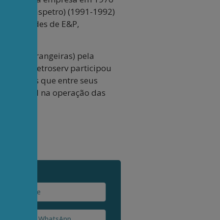
ional (Braspetro) (1991-1992)
s atividades de E&P,
hias estrangeiras) pela
etor da Petroserv participou
des estas que entre seus
o grupo PMI na operação das