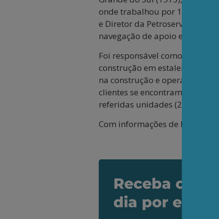
onde trabalhou por 16 anos. Fo
e Diretor da Petroserv S.A. (2
navegação de apoio e sondas 
Foi responsável como CEO da e
construção em estaleiros nacio
na construção e operação de 4
clientes se encontram a Shell 
referidas unidades (2020-2021
Com informações de Petronotíci
Receba os de
dia por e-mai