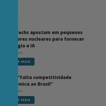
Big Techs apostam em pequenos
reatores nucleares para fornecer
energia a IA
05/08/2026
LEIA MAIS
IEDI: "Falta competitividade
sistêmica ao Brasil"
04/08/2026
LEIA MAIS