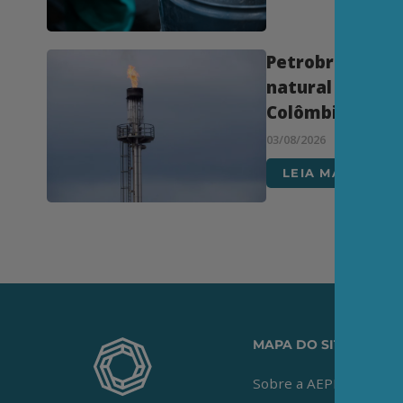
Petrobrás anun
natural em águ
Colômbia
03/08/2026
LEIA MAIS
MAPA DO SITE
Sobre a AEPET