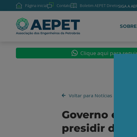
Página inicial
Contato
Boletim AEPET Direto
SIGA A AE
SOBRE
Clique aqui para segu
Voltar para Notícias
Governo esco
presidir da P