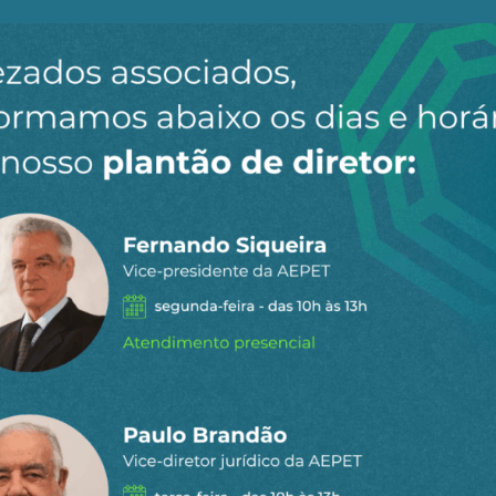
para receber os principais
o site.
Ao clicar em “Cadastrar” você aceita receber nossos e-mails e con
n
ail