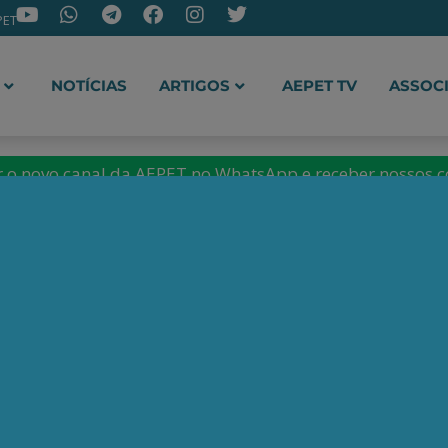
PET
NOTÍCIAS
ARTIGOS
AEPET TV
ASSOC
ir o novo canal da AEPET no WhatsApp e receber nossos 
lhe José Mauro Ferreira 
etrobrás