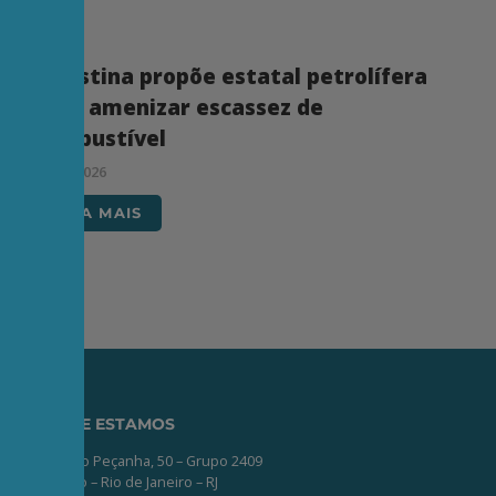
Palestina propõe estatal petrolífera
para amenizar escassez de
combustível
31/07/2026
LEIA MAIS
ONDE ESTAMOS
Av. Nilo Peçanha, 50 – Grupo 2409
Centro – Rio de Janeiro – RJ