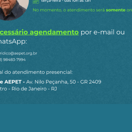
Gostou do conteúdo?
ra receber matérias e artigos da AEPET em primeira mã