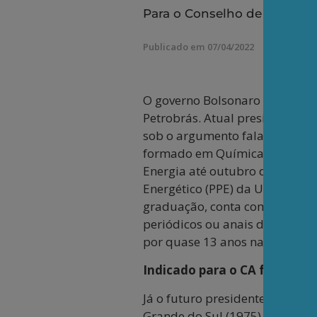
Para o Conselho de Admini
Publicado em 07/04/2022
O governo Bolsonaro indicou, n
Petrobrás. Atual presidente do
sob o argumento falacioso de 
formado em Química Industrial 
Energia até outubro de 2021.
Energético (PPE) da Universida
graduação, conta com três livr
periódicos ou anais de congres
por quase 13 anos na Empresa 
Indicado para o CA foi CEO 
Já o futuro presidente do CA, 
Grande do Sul (1975), com esp