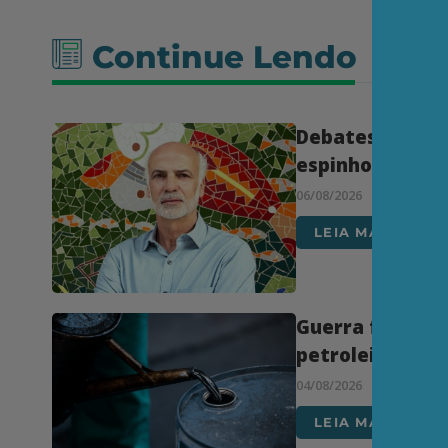
Continue Lendo
Debates franco
espinhosos
06/08/2026
LEIA MAIS
Guerra faz expl
petroleiras
04/08/2026
LEIA MAIS