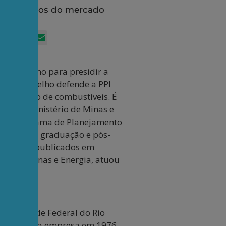
 conhecidos do mercado
App
itter
Facebook
LinkedIn
Email
eira Coelho para presidir a
erreira Coelho defende a PPI
do interno de combustíveis. É
veis do Ministério de Minas e
pelo Programa de Planejamento
 docente de graduação e pós-
ntados ou publicados em
ério de Minas e Energia, atuou
niversidade Federal do Rio
Ingressou na empresa em 1976