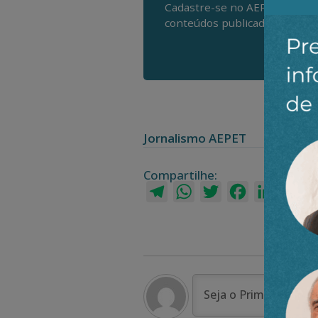
Cadastre-se no AEPET Direto 
conteúdos publicados em noss
Jornalismo AEPET
Compartilhe:
Telegram
WhatsApp
Twitter
Facebook
LinkedI
Em