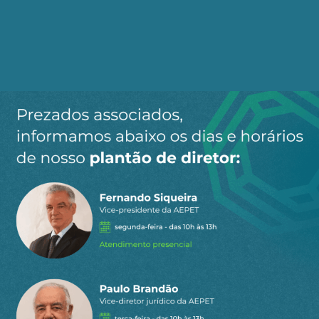
também
…
Ler mais »
2
Responder
Paulo Machado
31 de outubro de 2024 10:51
Estão demorando muito para resolver
comprar a licença.
2
Responder
Marcelo de Oliveira Fonseca
31 de outubro de 2024 10:39
Trabalho com o licenciamento ambiental na
PETROBRAS. A matéria e seu título atribuindo
indeferimento do processo pelo IBAMA é pura
fake news. Pelo informado, no próprio texto, o