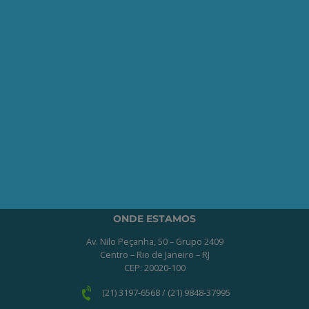
Seja um Associado AEPET
Clique no botão abaixo para enviar as
informações necessárias para iniciarmos
o processo de associação.
QUERO ME ASSOCIAR
ONDE ESTAMOS
Av. Nilo Peçanha, 50 – Grupo 2409
Centro – Rio de Janeiro – RJ
CEP: 20020-100
(21) 3197-6568 / (21) 9848-37995