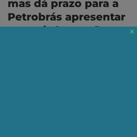
mas dá prazo para a
Petrobrás apresentar
novas informações
A AEPET defende a pesquisa exploratória da
Petrobrás em toda a Margem Equatorial
Brasileira
Publicado em 30/10/2024
Compartilhe:
Telegram
WhatsApp
Twitter
Facebook
LinkedIn
Email