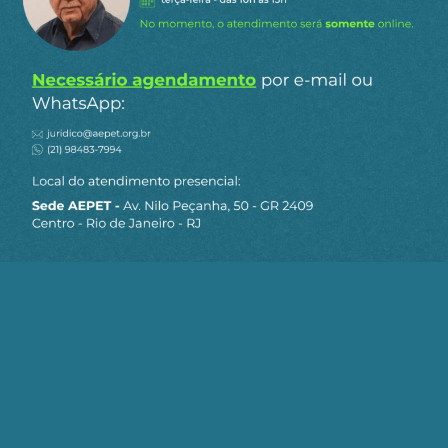
que foi solicitado pelo IBAMA, foi
informação
…
Ler mais »
2
Responder
Antònio ANDRADE RAMOS
1 de novembro de 2024 16:49
Concordo com o Geraldo. O IBAMA está
exigindo que a PETROBRAS construa um
hospital veterinário em Oiapoque, muitíssimo
melhor que qualquer posto de saúde /
hospital que exista lá. E também está
eliminando a possibilidade
…
Ler mais »
1
Responder
Ismar Teixeira