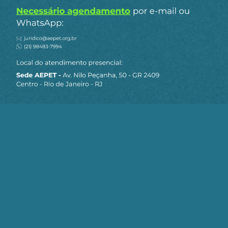
classe média para rico CONTRA Democracia
burguesa brasileira branca, classe média
para rico.
Racistas, fascistas dizem kkkkkk.
0
Responder
Vanessa Hernandes
27 de dezembro de 2025 08:42
LULA, ENFRENTE ESSES SAQUEADORES COM
TIDA FORÇA!
0
Responder
Nelson
23 de dezembro de 2025 11:20
Significa que o melhor presidente do Banco