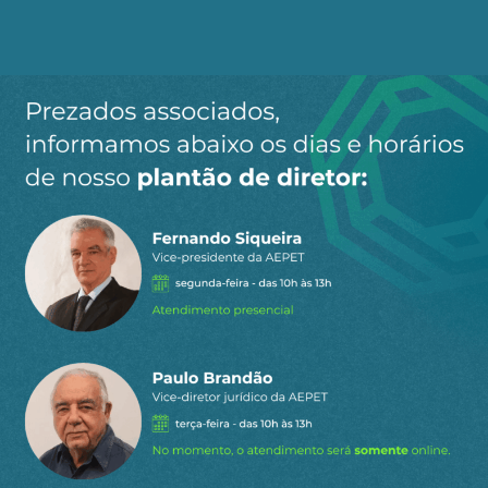
Paulo Machado
23 de dezembro de 2025 12:42
“Não precisa explicar, eu só queria entender”.
2
Responder
EDGAR
23 de dezembro de 2025 15:35
Kkkkkkk, estão reclamando da ação tomada
pelo indicado pelo “pai dos pobres” ?
1
Responder
Roberto Souza
27 de dezembro de 2025 13:55
Democracia burguesa brasileira branca,