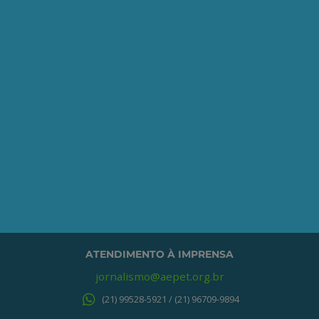
Clique no botão abaixo para enviar as
informações necessárias para iniciarmos
o processo de associação.
QUERO ME ASSOCIAR
ONDE ESTAMOS
Av. Nilo Peçanha, 50 – Grupo 2409
Centro – Rio de Janeiro – RJ
CEP: 20020-100
(21) 3197-6568 / (21) 9848-37995
ATENDIMENTO À IMPRENSA
jornalismo@aepet.org.br
(21) 99528-5921 / (21) 96709-9894