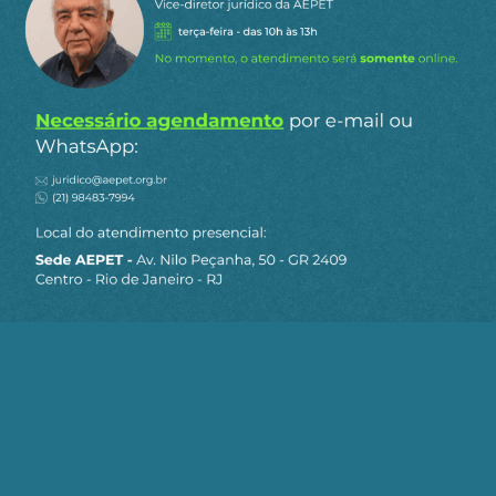
Responder
Rômulo
19 de janeiro de 2026
a
Bastos
22:07
Você disse a verdade: “desde que seja inteligente e
se submeta ao DIRECIONAMENTO dos EUA.” Se
acontecer ao Brasil, você naturalmente ficará
favorável a esse acovard… digo, direcionamento.
-6
Responder
Gil Luz
Responder
Justino
19 de janeiro de 2026
a
Messias
22:03
Era “sabidamente um ditador”, por ter tentado ficar
DOIS MANDATOS no Poder, quando tantos
dirigentes amigos dos EUA ficam, 20, 30 anos? Se
não foi SEQUESTRO então o que é sequestro? E o
que mudou
…
Ler mais »
-5
Responder