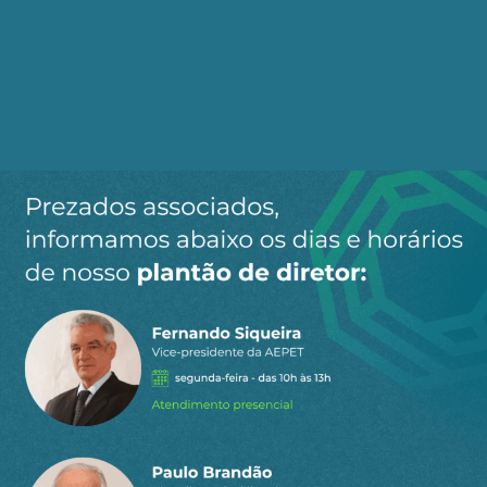
mundo”. Vocês têm que ler mais, acompanhar mais
e exercitar seus neurônios, para que eles lhes
possibilitem
…
Ler mais »
7
Responder
Rômulo Bastos
Responder
Justino
13 de janeiro de 2026
a
Messias
07:58
É a primeira vez que leio uma matéria dessa AEPET,
provavelmente a primeira e a última. Eu não sabia
que era tbm um grupo de esquerdopatas
preocupados com o domínio do petróleo, mas
desavergonhadamente sem
…
Ler mais »
21
Responder
Gil Luz