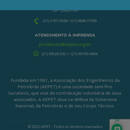
Centro – Rio de Janeiro – RJ
CEP: 20020-100
(21) 3197-6568 / (21) 9848-37995
ATENDIMENTO À IMPRENSA
jornalismo@aepet.org.br
(21) 99528-5921 / (21) 96709-9894
Fundada em 1961, a Associação dos Engenheiros da
Petrobrás (AEPET) é uma sociedade sem fins
lucrativos, que vive da contribuição voluntária de seus
associados. A AEPET atua na defesa da Soberania
Nacional, da Petrobrás e de seu Corpo Técnico.
14
© 2023 AEPET - Todos os direitos reservados