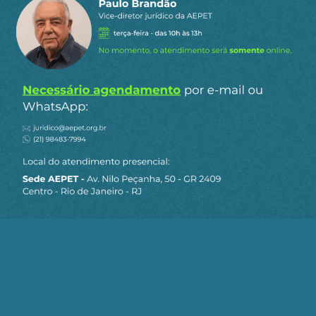
Perda de tempo. Devíamos estar perfurando a
margem equatorial. Mas temos um
presidente que não gosta de combustíveis
fósseis e uma ecochata no ministério.
2
Responder
Haisenberg
Responder
MR
13 de maio de 2025
a
PRESIDENTE
08:54
Conceito de estratégia
-2
Responder
Justino Messias
Responder
MR
13 de maio de 2025
a
PRESIDENTE
10:55