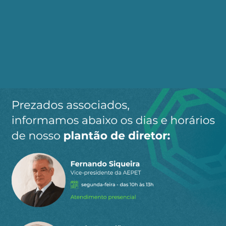
Responder
14 de maio de
BARTOLOMEU
a
2025 13:46
ARAGÃO
Filantropia agora?
2
Responder
Bruno Moreira Silva
ANTONIO
Responder
16 de maio de
BARTOLOMEU
a
2025 07:56
ARAGÃO
Se não é lucrativo, ou ainda com lucro zero, não é
sustentável financeiramente, logo, conforme suas
palavras, não vale sua manutenção.
0
Responder
MR PRESIDENTE
12 de maio de 2025 22:20