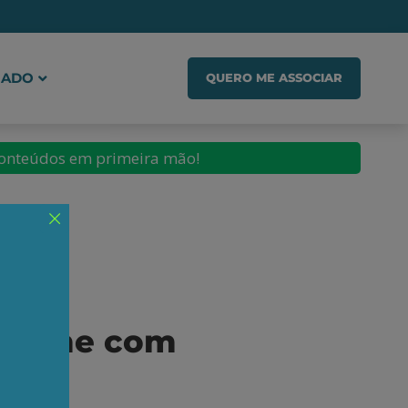
IADO
QUERO ME ASSOCIAR
conteúdos em primeira mão!
riname com