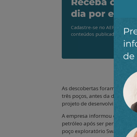
Receba os de
dia por e-mai
Cadastre-se no AEPET Direto 
conteúdos publicados em noss
As descobertas foram feitas n
três poços, antes da decisão fi
projeto de desenvolvimento de
A empresa informou que o poço
petróleo após ser perfurado e
poço exploratório Swartzia Asp