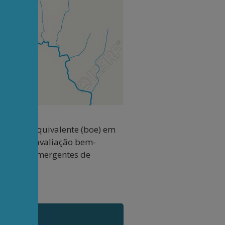
 de óleo equivalente (boe) em
panha de avaliação bem-
ovíncias emergentes de