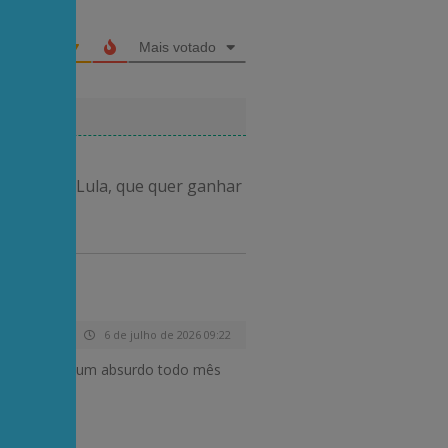
Mais votado
presidente Lula, que quer ganhar
6 de julho de 2026 09:22
1, que pagam um absurdo todo mês