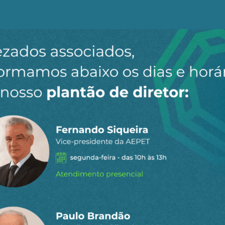
staques do
l
para receber os principais
o site.
Ao clicar em “Cadastrar” você aceita receber nossos e-mails e con
o Bloco 52, onde a Petronas concluiu recentemente uma
nal de investimento (FID, na sigla em inglês) prevista para
 Sloanea.
 exploratório Caiman-1 encontrou múltiplos intervalos 
m 90 metros de água até uma profundidade total de 5.06
asia Complex-1 (SAC-1), localizado a cerca de oito quilô