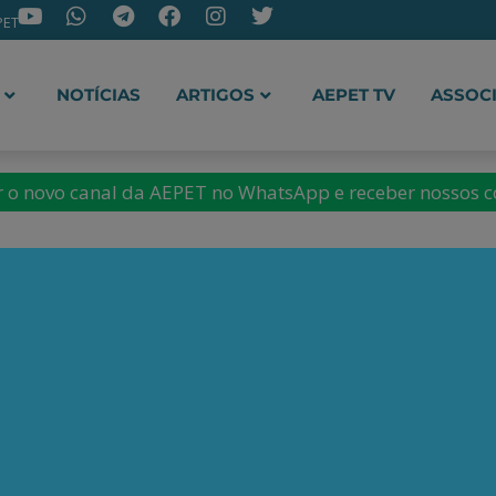
PET
NOTÍCIAS
ARTIGOS
AEPET TV
ASSOC
ir o novo canal da AEPET no WhatsApp e receber nossos 
ulsiona presença no Su
s descobertas