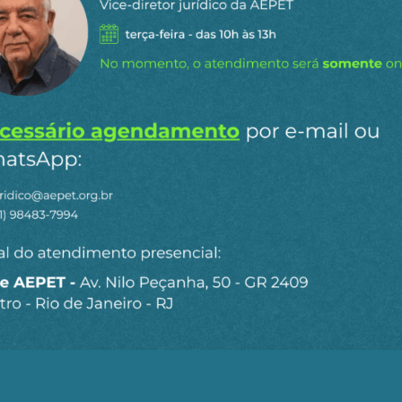
rios de arenito com gás. Um teste de formação confirmou
servatório de alta qualidade.
 sucesso o poço Roystonea-2, o que confirmou a extensão
eriormente, com os testes indicando um forte potencial d
re à Petronas um histórico impressionante no Bloco 52, 
ltaram em descobertas ou avaliações bem-sucedidas. Os
-1, Sloanea-2, Caiman-1, SAC-1 e Roystonea-2.
uriname, com recursos recuperáveis ​​de mais de 1 bilhã
de nossas capacidades técnicas, execução disciplinada e f
, diretor de operações da Petronas.
 a descoberta de gás em Sloanea por meio de um projeto
m uma decisão final de investimento prevista para antes d
om uma participação de 80%, juntamente com a Staatsoli
stantes 20%. Além do Bloco 52, a empresa malaia també
ão offshore, o que demonstra o seu interesse de longo pr