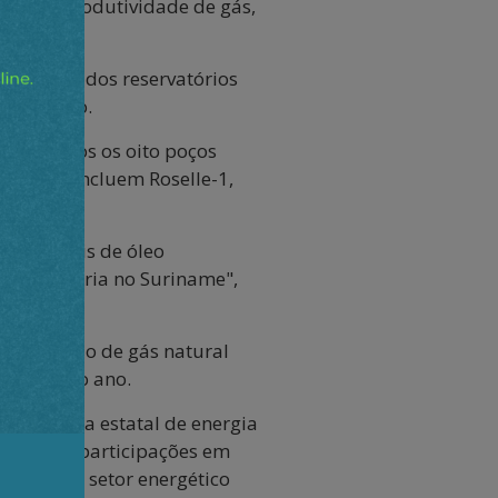
 a alta produtividade de gás,
 lateral dos reservatórios
e produção.
onde todos os oito poços
 poços incluem Roselle-1,
o de barris de óleo
orte parceria no Suriname",
 integrado de gás natural
o final do ano.
e, empresa estatal de energia
m possui participações em
azo com o setor energético