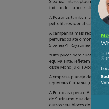
Sloanea, interceptou reservató
indicando características de re
A Petronas também avaliou com
petrolíferos identificados ant
A campanha mais recente confe
perfurados até o momento resu
Sloanea-1, Roystonea-1, Fusaea
"Oito poços bem-sucedidos no S
equivalente, refletem a força 
disse Mohd Jukris Abdul Wahab
A empresa planeja desenvolver
liquefeito flutuante (FLNG), co
A Petronas opera o Bloco 52 c
do Suriname, que detém os re
outros sete blocos de exploraç