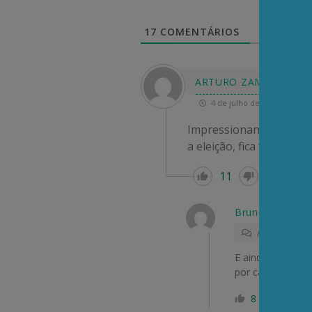
17
COMENTÁRIOS
ARTURO ZAMPERLINI
4 de julho de 2026 06:52
Impressionante a demora
a eleição, fica “bobean
11
R
Bruno Moreira 
Responder a
E ainda há petr
por causa de cor
8
R