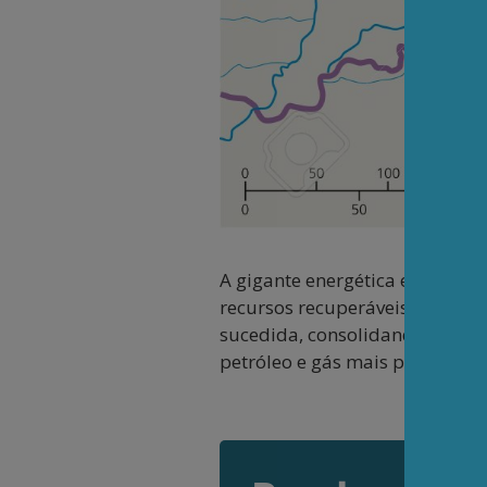
A gigante energética estatal d
recursos recuperáveis ​​na co
sucedida, consolidando ainda
petróleo e gás mais promisso