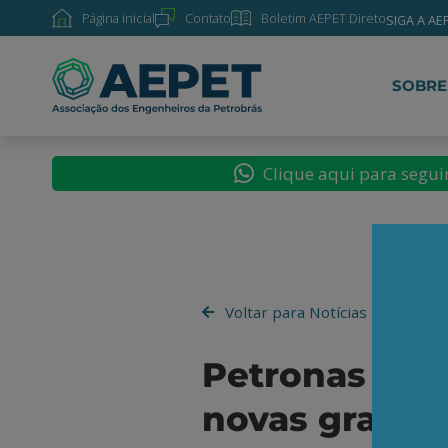
Página inicial
Contato
Boletim AEPET Direto
SIGA A AE
SOBRE
Clique aqui para segu
Voltar para Notícias
Petronas imp
novas grande