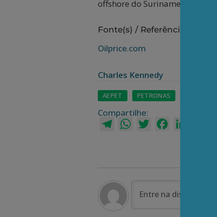
offshore do Suriname, que est
Fonte(s) / Referência(s):
Oilprice.com
Charles Kennedy
AEPET
PETRONAS
SURINAME
Compartilhe:
Telegram
WhatsApp
Twitter
Facebook
LinkedI
Em