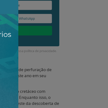
corda com a nossa
política de privacidade
.
 campanha de perfuração de
 o final deste ano em seu
de arenito cretáceo com
5 metros. Enquanto isso, o
metros a leste da descoberta de