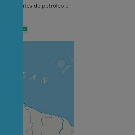
 emergentes de petróleo e
App
itter
Facebook
LinkedIn
Email