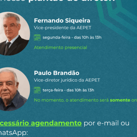
 dia por e-
ipais conteúdos publicados em
Ao clicar em “Cadastrar” você aceita re