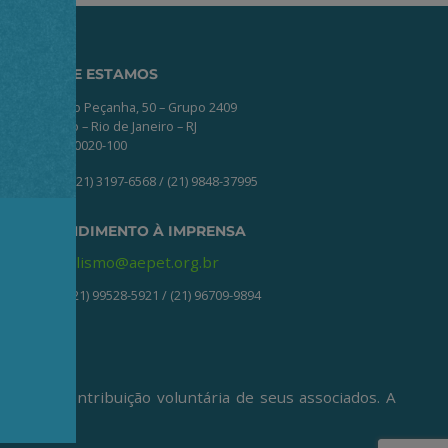
ONDE ESTAMOS
Av. Nilo Peçanha, 50 – Grupo 2409
Centro – Rio de Janeiro – RJ
CEP: 20020-100
(21) 3197-6568 / (21) 9848-37995
ATENDIMENTO À IMPRENSA
jornalismo@aepet.org.br
(21) 99528-5921 / (21) 96709-9894
ive da contribuição voluntária de seus associados. A