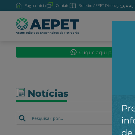
Página inicial
Contato
Boletim AEPET Direto
SIGA A AE
SOBRE
Clique aqui para segu
Notícias