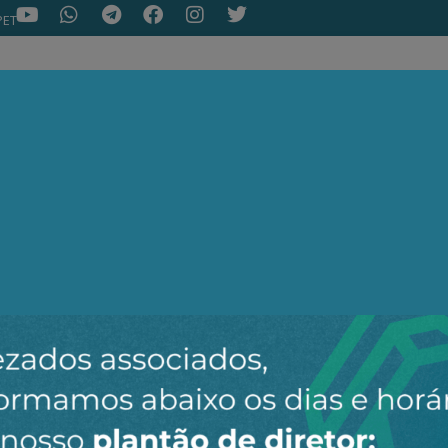
PET
NOTÍCIAS
ARTIGOS
AEPET TV
ASSOC
ir o novo canal da AEPET no WhatsApp e receber nossos 
Nenhuma notícia encontrada.