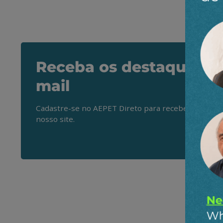
Receba os destaques do
mail
Cadastre-se no AEPET Direto para receber os princ
nosso site.