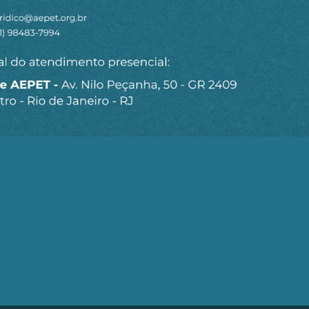
Seja um Associado AEPET
Clique no botão abaixo para enviar as
informações necessárias para iniciarmos o
processo de associação.
QUERO ME ASSOCIAR
trobrás (AEPET) é uma sociedade sem fins lucrativos, que v
brás e de seu Corpo Técnico.