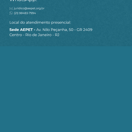
MAPA DO SITE
Sobre a AEPET
Notícias
Artigos
AEPET TV
Contato
Seja um Associado AEPET
Clique no botão abaixo para enviar as
informações necessárias para iniciarmos
o processo de associação.