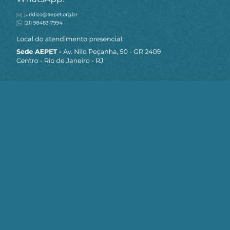
MAPA DO SITE
Sobre a AEPET
Notícias
Artigos
AEPET TV
Contato
Seja um Associado AEPET
Clique no botão abaixo para enviar as
informações necessárias para iniciarmos
o processo de associação.