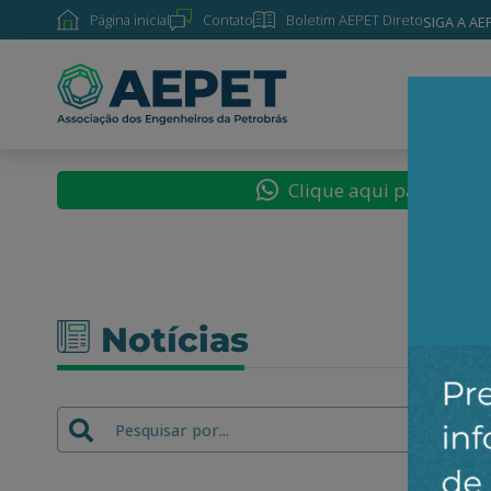
Página inicial
Contato
Boletim AEPET Direto
SIGA A AE
SOBRE
Clique aqui para segu
Notícias