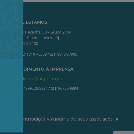
ONDE ESTAMOS
Av. Nilo Peçanha, 50 – Grupo 2409
Centro – Rio de Janeiro – RJ
CEP: 20020-100
(21) 3197-6568 / (21) 9848-37995
ATENDIMENTO À IMPRENSA
jornalismo@aepet.org.br
(21) 99528-5921 / (21) 96709-9894
ive da contribuição voluntária de seus associados. A