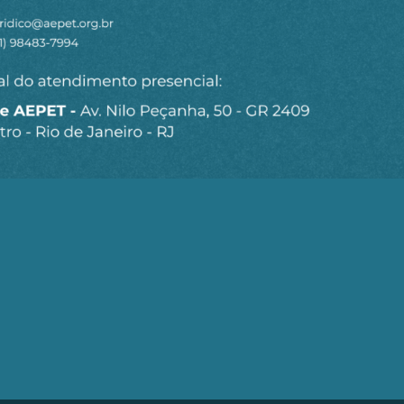
Seja um Associado AEPET
Clique no botão abaixo para enviar as
informações necessárias para iniciarmos o
processo de associação.
QUERO ME ASSOCIAR
trobrás (AEPET) é uma sociedade sem fins lucrativos, que v
brás e de seu Corpo Técnico.