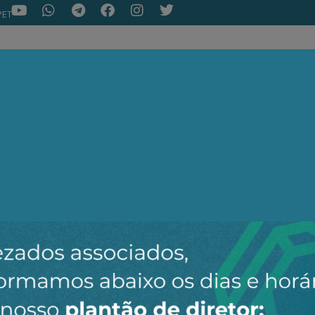
PET
NOTÍCIAS
ARTIGOS
AEPET TV
ASSOC
ir o novo canal da AEPET no WhatsApp e receber nossos 
Nenhuma notícia encontrada.