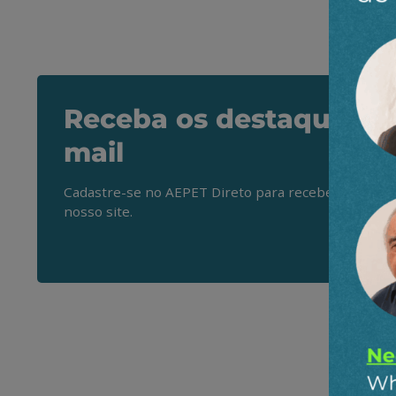
Receba os destaques do
mail
Cadastre-se no AEPET Direto para receber os princ
nosso site.