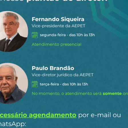
 dia por e-
ipais conteúdos publicados em
Ao clicar em “Cadastrar” você aceita re