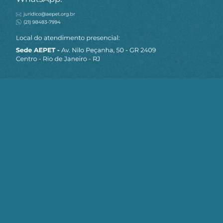
MAPA DO SITE
Sobre a AEPET
Notícias
Artigos
AEPET TV
Contato
Seja um Associado AEPET
Clique no botão abaixo para enviar as
informações necessárias para iniciarmos
o processo de associação.