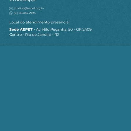
MAPA DO SITE
Sobre a AEPET
Notícias
Artigos
AEPET TV
Contato
Seja um Associado AEPET
Clique no botão abaixo para enviar as
informações necessárias para iniciarmos
o processo de associação.