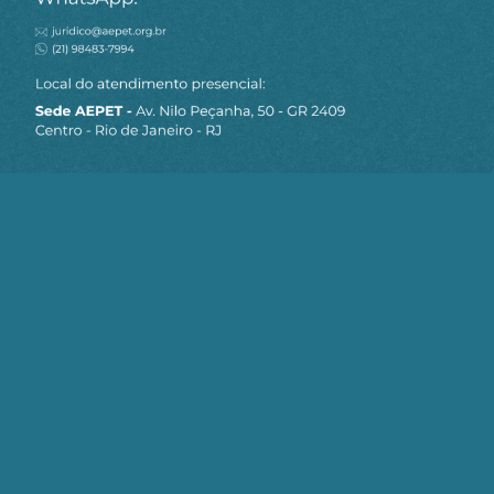
MAPA DO SITE
Sobre a AEPET
Notícias
Artigos
AEPET TV
Contato
Seja um Associado AEPET
Clique no botão abaixo para enviar as
informações necessárias para iniciarmos
o processo de associação.