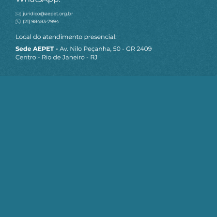
MAPA DO SITE
Sobre a AEPET
Notícias
Artigos
AEPET TV
Contato
Seja um Associado AEPET
Clique no botão abaixo para enviar as
informações necessárias para iniciarmos
o processo de associação.