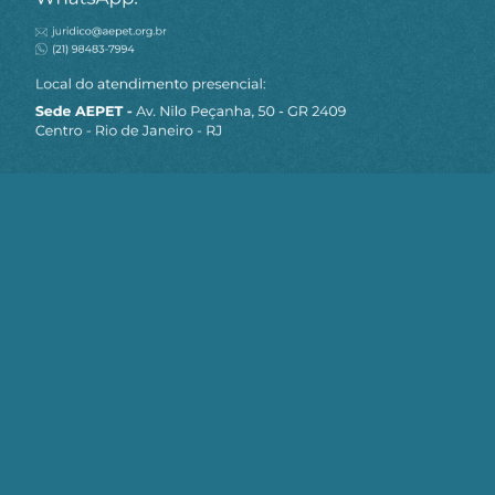
MAPA DO SITE
Sobre a AEPET
Notícias
Artigos
AEPET TV
Contato
Seja um Associado AEPET
Clique no botão abaixo para enviar as
informações necessárias para iniciarmos
o processo de associação.