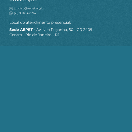
MAPA DO SITE
Sobre a AEPET
Notícias
Artigos
AEPET TV
Contato
Seja um Associado AEPET
Clique no botão abaixo para enviar as
informações necessárias para iniciarmos
o processo de associação.