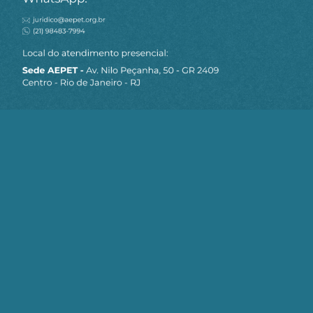
MAPA DO SITE
Sobre a AEPET
Notícias
Artigos
AEPET TV
Contato
Seja um Associado AEPET
Clique no botão abaixo para enviar as
informações necessárias para iniciarmos
o processo de associação.