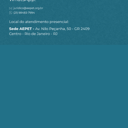
MAPA DO SITE
Sobre a AEPET
Notícias
Artigos
AEPET TV
Contato
Seja um Associado AEPET
Clique no botão abaixo para enviar as
informações necessárias para iniciarmos
o processo de associação.