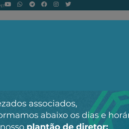
PET
NOTÍCIAS
ARTIGOS
AEPET TV
ASSOC
ir o novo canal da AEPET no WhatsApp e receber nossos 
Nenhuma notícia encontrada.