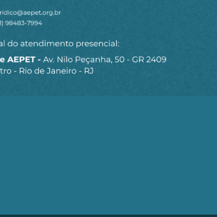
Seja um Associado AEPET
Clique no botão abaixo para enviar as
informações necessárias para iniciarmos o
processo de associação.
QUERO ME ASSOCIAR
trobrás (AEPET) é uma sociedade sem fins lucrativos, que v
brás e de seu Corpo Técnico.