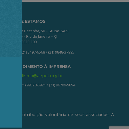
ONDE ESTAMOS
Av. Nilo Peçanha, 50 – Grupo 2409
Centro – Rio de Janeiro – RJ
CEP: 20020-100
(21) 3197-6568 / (21) 9848-37995
ATENDIMENTO À IMPRENSA
jornalismo@aepet.org.br
(21) 99528-5921 / (21) 96709-9894
ive da contribuição voluntária de seus associados. A