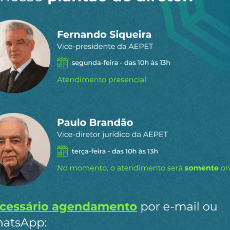
 dia por e-
ipais conteúdos publicados em
Ao clicar em “Cadastrar” você aceita re