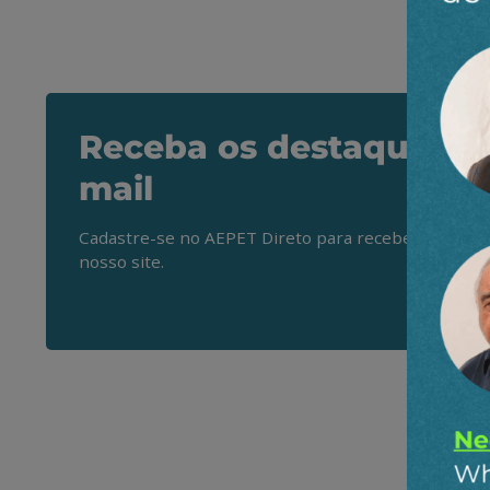
Receba os destaques do
mail
Cadastre-se no AEPET Direto para receber os princ
nosso site.