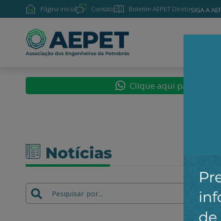
Página inicial
Contato
Boletim AEPET Direto
SIGA A AE
SOBRE
Clique aqui para segu
Notícias