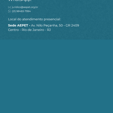
MAPA DO SITE
Sobre a AEPET
Notícias
Artigos
AEPET TV
Contato
Seja um Associado AEPET
Clique no botão abaixo para enviar as
informações necessárias para iniciarmos
o processo de associação.