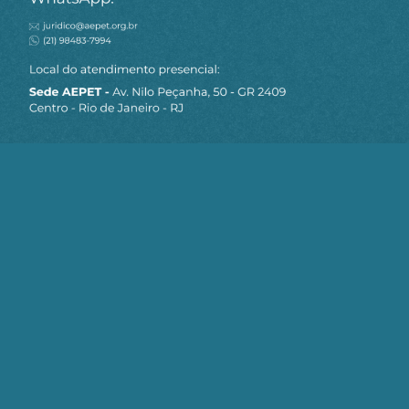
MAPA DO SITE
Sobre a AEPET
Notícias
Artigos
AEPET TV
Contato
Seja um Associado AEPET
Clique no botão abaixo para enviar as
informações necessárias para iniciarmos
o processo de associação.