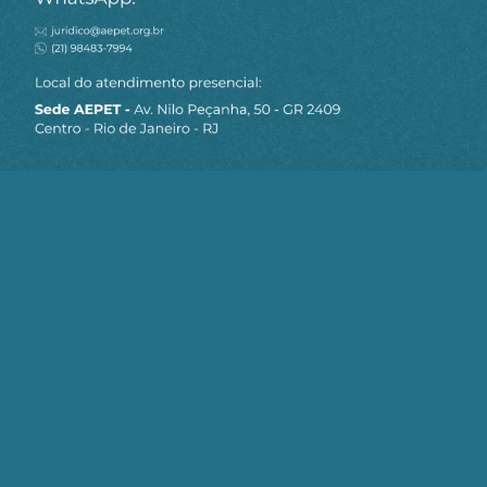
MAPA DO SITE
Sobre a AEPET
Notícias
Artigos
AEPET TV
Contato
Seja um Associado AEPET
Clique no botão abaixo para enviar as
informações necessárias para iniciarmos
o processo de associação.