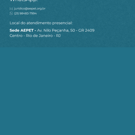
MAPA DO SITE
Sobre a AEPET
Notícias
Artigos
AEPET TV
Contato
Seja um Associado AEPET
Clique no botão abaixo para enviar as
informações necessárias para iniciarmos
o processo de associação.