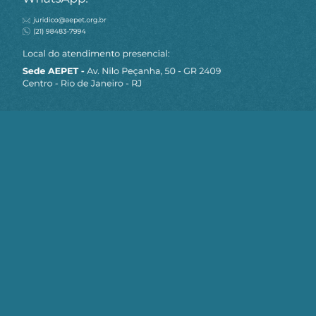
MAPA DO SITE
Sobre a AEPET
Notícias
Artigos
AEPET TV
Contato
Seja um Associado AEPET
Clique no botão abaixo para enviar as
informações necessárias para iniciarmos
o processo de associação.