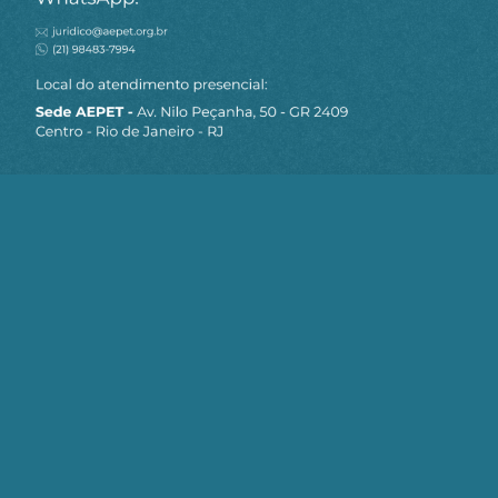
MAPA DO SITE
Sobre a AEPET
Notícias
Artigos
AEPET TV
Contato
Seja um Associado AEPET
Clique no botão abaixo para enviar as
informações necessárias para iniciarmos
o processo de associação.