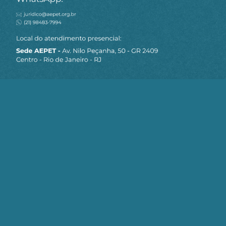
MAPA DO SITE
Sobre a AEPET
Notícias
Artigos
AEPET TV
Contato
Seja um Associado AEPET
Clique no botão abaixo para enviar as
informações necessárias para iniciarmos
o processo de associação.