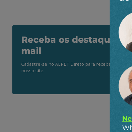
Receba os destaques do
mail
Cadastre-se no AEPET Direto para receber os princ
nosso site.