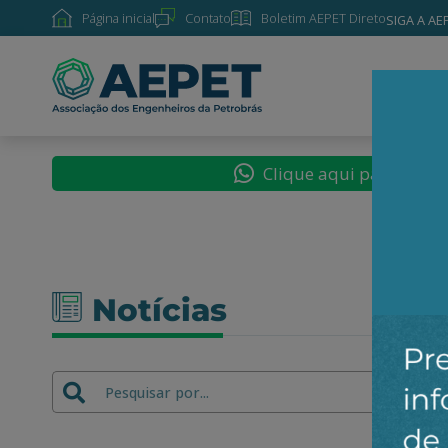
Página inicial
Contato
Boletim AEPET Direto
SIGA A AE
SOBRE
Clique aqui para segu
Notícias