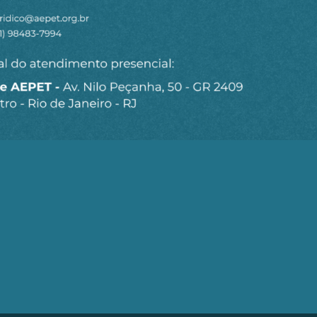
Seja um Associado AEPET
Clique no botão abaixo para enviar as
informações necessárias para iniciarmos o
processo de associação.
QUERO ME ASSOCIAR
trobrás (AEPET) é uma sociedade sem fins lucrativos, que v
brás e de seu Corpo Técnico.