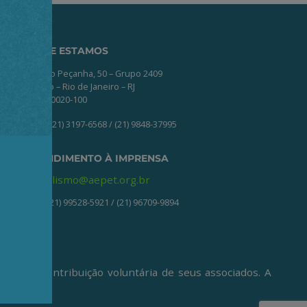
ONDE ESTAMOS
Av. Nilo Peçanha, 50 – Grupo 2409
Centro – Rio de Janeiro – RJ
CEP: 20020-100
(21) 3197-6568 / (21) 9848-37995
ATENDIMENTO À IMPRENSA
jornalismo@aepet.org.br
(21) 99528-5921 / (21) 96709-9894
ive da contribuição voluntária de seus associados. A