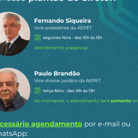
 dia por e-
ipais conteúdos publicados em
Ao clicar em “Cadastrar” você aceita re