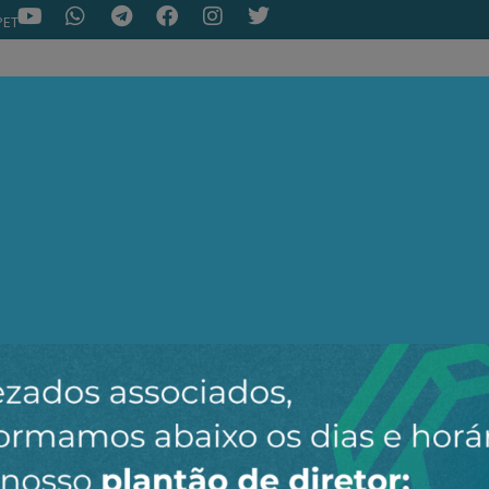
PET
NOTÍCIAS
ARTIGOS
AEPET TV
ASSOC
ir o novo canal da AEPET no WhatsApp e receber nossos 
Nenhuma notícia encontrada.