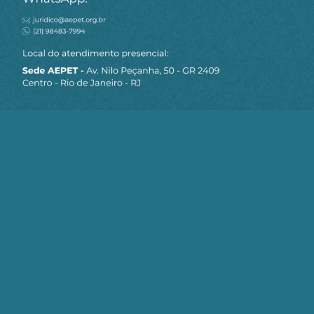
MAPA DO SITE
Sobre a AEPET
Notícias
Artigos
AEPET TV
Contato
Seja um Associado AEPET
Clique no botão abaixo para enviar as
informações necessárias para iniciarmos
o processo de associação.