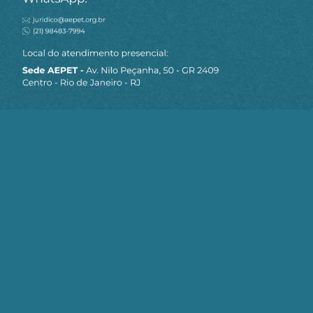
MAPA DO SITE
Sobre a AEPET
Notícias
Artigos
AEPET TV
Contato
Seja um Associado AEPET
Clique no botão abaixo para enviar as
informações necessárias para iniciarmos
o processo de associação.