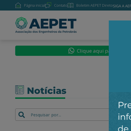
Página inicial
Contato
Boletim AEPET Direto
SIGA A AE
SOBRE
Clique aqui para segu
Notícias