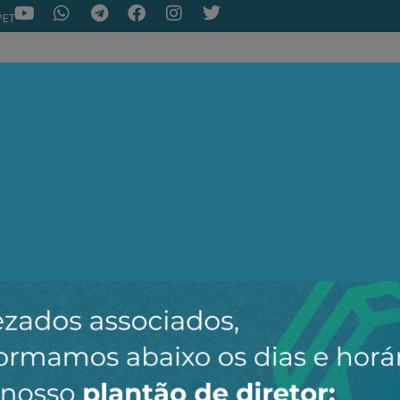
PET
NOTÍCIAS
ARTIGOS
AEPET TV
ASSOC
ir o novo canal da AEPET no WhatsApp e receber nossos 
Nenhuma notícia encontrada.