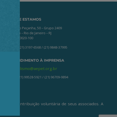
ONDE ESTAMOS
Av. Nilo Peçanha, 50 – Grupo 2409
Centro – Rio de Janeiro – RJ
CEP: 20020-100
(21) 3197-6568 / (21) 9848-37995
ATENDIMENTO À IMPRENSA
jornalismo@aepet.org.br
(21) 99528-5921 / (21) 96709-9894
ive da contribuição voluntária de seus associados. A