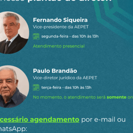
 dia por e-
ipais conteúdos publicados em
Ao clicar em “Cadastrar” você aceita re