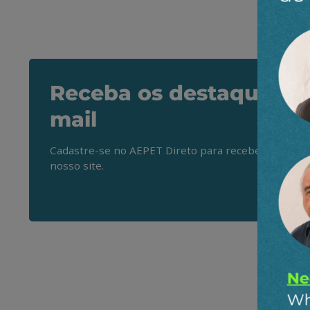
Receba os destaques do
mail
Cadastre-se no AEPET Direto para receber os princ
nosso site.