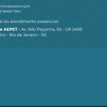
Seja um Associado AEPET
Clique no botão abaixo para enviar as
informações necessárias para iniciarmos o
processo de associação.
QUERO ME ASSOCIAR
trobrás (AEPET) é uma sociedade sem fins lucrativos, que v
brás e de seu Corpo Técnico.