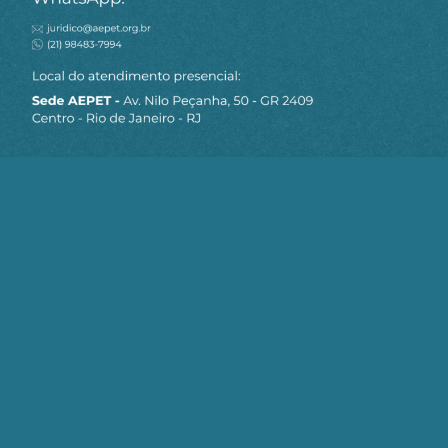
MAPA DO SITE
Sobre a AEPET
Notícias
Artigos
AEPET TV
Contato
Seja um Associado AEPET
Clique no botão abaixo para enviar as
informações necessárias para iniciarmos
o processo de associação.