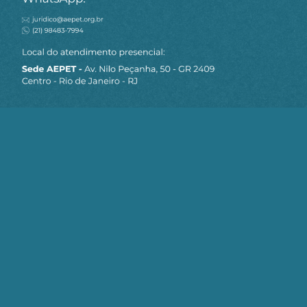
MAPA DO SITE
Sobre a AEPET
Notícias
Artigos
AEPET TV
Contato
Seja um Associado AEPET
Clique no botão abaixo para enviar as
informações necessárias para iniciarmos
o processo de associação.