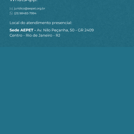
MAPA DO SITE
Sobre a AEPET
Notícias
Artigos
AEPET TV
Contato
Seja um Associado AEPET
Clique no botão abaixo para enviar as
informações necessárias para iniciarmos
o processo de associação.