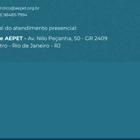
Seja um Associado AEPET
Clique no botão abaixo para enviar as
informações necessárias para iniciarmos o
processo de associação.
QUERO ME ASSOCIAR
trobrás (AEPET) é uma sociedade sem fins lucrativos, que v
brás e de seu Corpo Técnico.