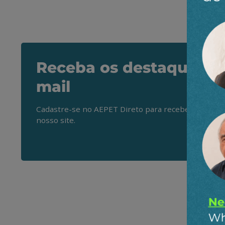
Receba os destaques do
mail
Cadastre-se no AEPET Direto para receber os princ
nosso site.