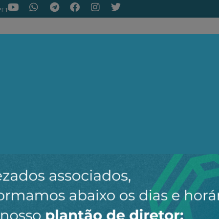
PET
NOTÍCIAS
ARTIGOS
AEPET TV
ASSOC
ir o novo canal da AEPET no WhatsApp e receber nossos 
Nenhuma notícia encontrada.