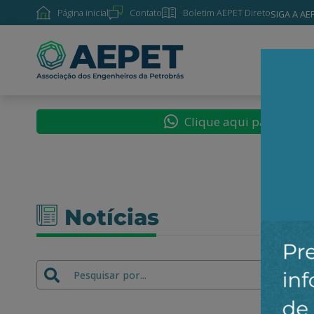
Página inicial
Contato
Boletim AEPET Direto
SIGA A AE
SOBRE
Clique aqui para segu
Notícias