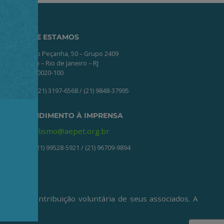
ONDE ESTAMOS
Av. Nilo Peçanha, 50 – Grupo 2409
Centro – Rio de Janeiro – RJ
CEP: 20020-100
(21) 3197-6568 / (21) 9848-37995
ATENDIMENTO À IMPRENSA
jornalismo@aepet.org.br
(21) 99528-5921 / (21) 96709-9894
ive da contribuição voluntária de seus associados. A