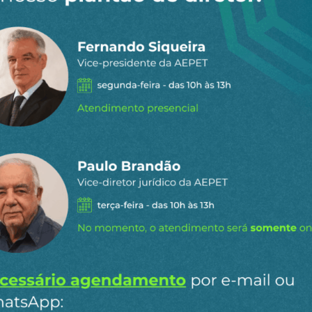
 dia por e-
ipais conteúdos publicados em
Ao clicar em “Cadastrar” você aceita re