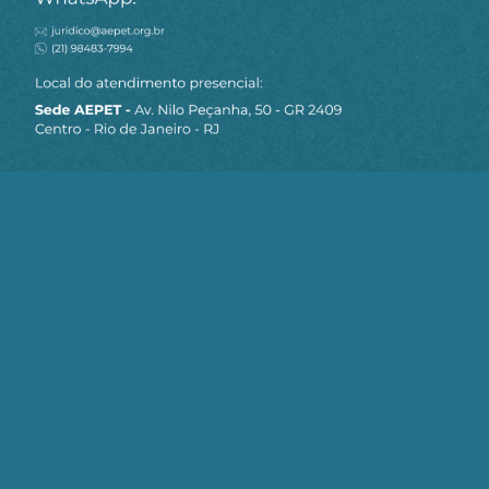
MAPA DO SITE
Sobre a AEPET
Notícias
Artigos
AEPET TV
Contato
Seja um Associado AEPET
Clique no botão abaixo para enviar as
informações necessárias para iniciarmos
o processo de associação.