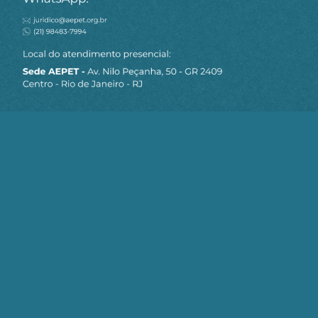
MAPA DO SITE
Sobre a AEPET
Notícias
Artigos
AEPET TV
Contato
Seja um Associado AEPET
Clique no botão abaixo para enviar as
informações necessárias para iniciarmos
o processo de associação.