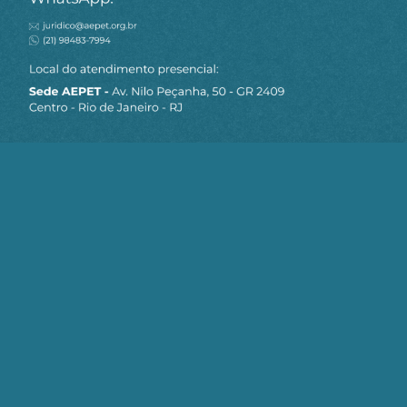
MAPA DO SITE
Sobre a AEPET
Notícias
Artigos
AEPET TV
Contato
Seja um Associado AEPET
Clique no botão abaixo para enviar as
informações necessárias para iniciarmos
o processo de associação.