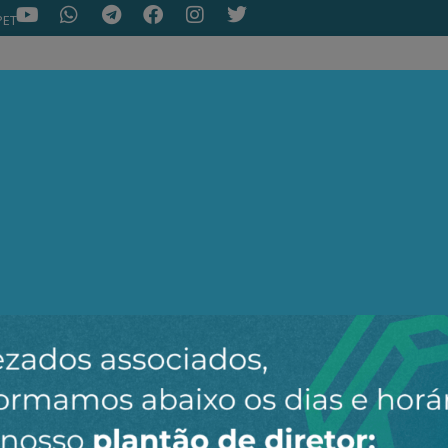
PET
NOTÍCIAS
ARTIGOS
AEPET TV
ASSOC
ir o novo canal da AEPET no WhatsApp e receber nossos 
Nenhuma notícia encontrada.