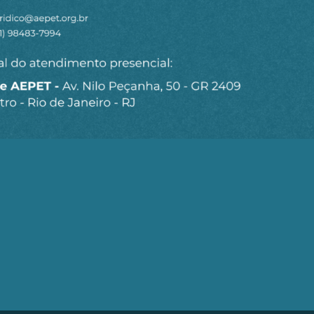
Seja um Associado AEPET
Clique no botão abaixo para enviar as
informações necessárias para iniciarmos o
processo de associação.
QUERO ME ASSOCIAR
trobrás (AEPET) é uma sociedade sem fins lucrativos, que v
brás e de seu Corpo Técnico.