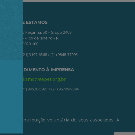
ONDE ESTAMOS
Av. Nilo Peçanha, 50 – Grupo 2409
Centro – Rio de Janeiro – RJ
CEP: 20020-100
(21) 3197-6568 / (21) 9848-37995
ATENDIMENTO À IMPRENSA
jornalismo@aepet.org.br
(21) 99528-5921 / (21) 96709-9894
ive da contribuição voluntária de seus associados. A