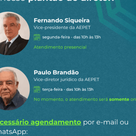
 dia por e-
ipais conteúdos publicados em
Ao clicar em “Cadastrar” você aceita re