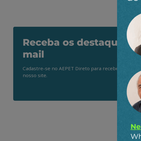
Receba os destaques do
mail
Cadastre-se no AEPET Direto para receber os princ
nosso site.