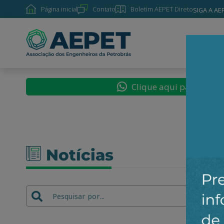
Página inicial
Contato
Boletim AEPET Direto
SIGA A AE
SOBRE
Clique aqui para segu
Notícias