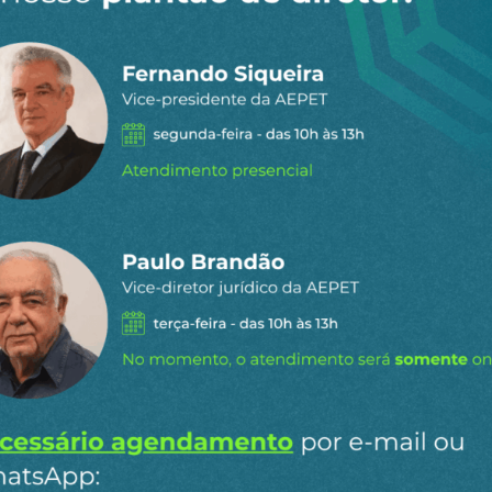
 dia por e-
ipais conteúdos publicados em
Ao clicar em “Cadastrar” você aceita re