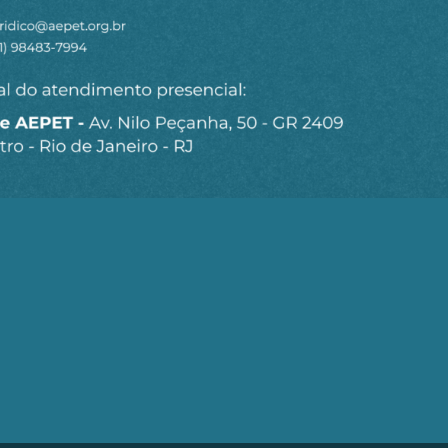
Seja um Associado AEPET
Clique no botão abaixo para enviar as
informações necessárias para iniciarmos o
processo de associação.
QUERO ME ASSOCIAR
trobrás (AEPET) é uma sociedade sem fins lucrativos, que v
brás e de seu Corpo Técnico.