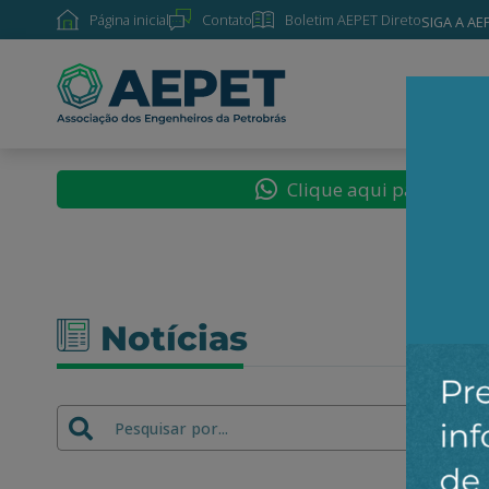
Página inicial
Contato
Boletim AEPET Direto
SIGA A AE
SOBRE
Clique aqui para segu
Notícias