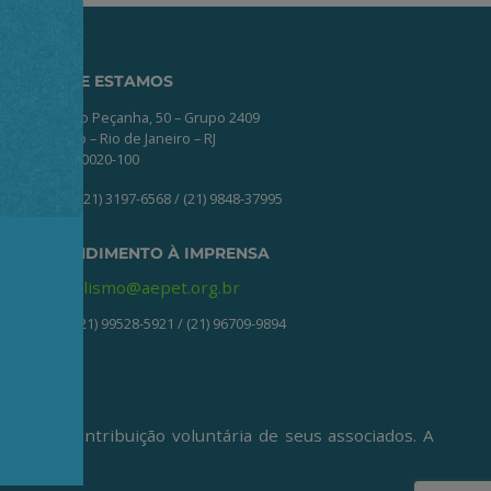
ONDE ESTAMOS
Av. Nilo Peçanha, 50 – Grupo 2409
Centro – Rio de Janeiro – RJ
CEP: 20020-100
(21) 3197-6568 / (21) 9848-37995
ATENDIMENTO À IMPRENSA
jornalismo@aepet.org.br
(21) 99528-5921 / (21) 96709-9894
ive da contribuição voluntária de seus associados. A