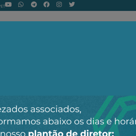
PET
NOTÍCIAS
ARTIGOS
AEPET TV
ASSOC
ir o novo canal da AEPET no WhatsApp e receber nossos 
Nenhuma notícia encontrada.