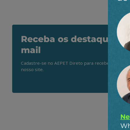
Receba os destaques do
mail
Cadastre-se no AEPET Direto para receber os princ
nosso site.