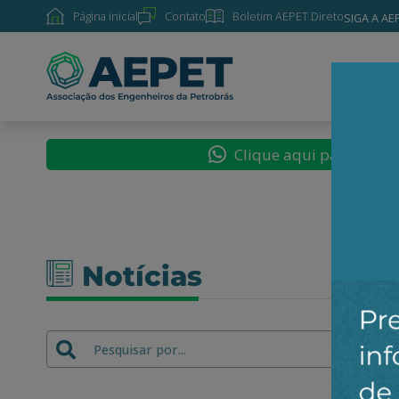
Página inicial
Contato
Boletim AEPET Direto
SIGA A AE
SOBRE
Clique aqui para segu
Notícias