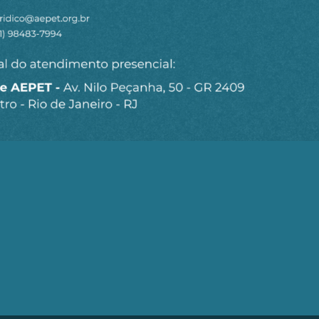
Seja um Associado AEPET
Clique no botão abaixo para enviar as
informações necessárias para iniciarmos o
processo de associação.
QUERO ME ASSOCIAR
trobrás (AEPET) é uma sociedade sem fins lucrativos, que v
brás e de seu Corpo Técnico.