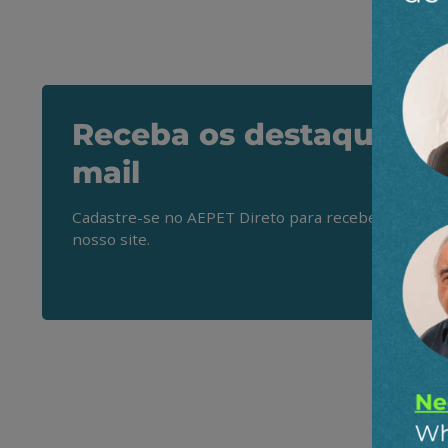
Receba os destaques do
mail
Cadastre-se no AEPET Direto para receber os princ
nosso site.