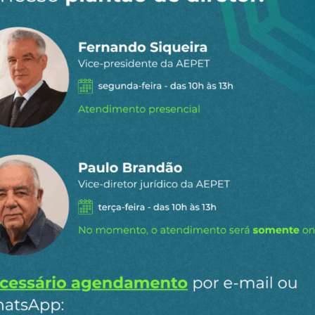
 dia por e-
ipais conteúdos publicados em
Ao clicar em “Cadastrar” você aceita re