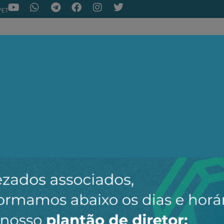
PET
NOTÍCIAS
ARTIGOS
AEPET TV
ASSOC
ir o novo canal da AEPET no WhatsApp e receber nossos 
Nenhuma notícia encontrada.