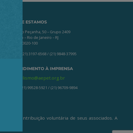
ONDE ESTAMOS
Av. Nilo Peçanha, 50 – Grupo 2409
Centro – Rio de Janeiro – RJ
CEP: 20020-100
(21) 3197-6568 / (21) 9848-37995
ATENDIMENTO À IMPRENSA
jornalismo@aepet.org.br
(21) 99528-5921 / (21) 96709-9894
ive da contribuição voluntária de seus associados. A