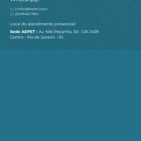
MAPA DO SITE
Sobre a AEPET
Notícias
Artigos
AEPET TV
Contato
Seja um Associado AEPET
Clique no botão abaixo para enviar as
informações necessárias para iniciarmos
o processo de associação.