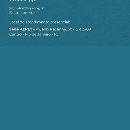
MAPA DO SITE
Sobre a AEPET
Notícias
Artigos
AEPET TV
Contato
Seja um Associado AEPET
Clique no botão abaixo para enviar as
informações necessárias para iniciarmos
o processo de associação.