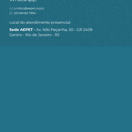
MAPA DO SITE
Sobre a AEPET
Notícias
Artigos
AEPET TV
Contato
Seja um Associado AEPET
Clique no botão abaixo para enviar as
informações necessárias para iniciarmos
o processo de associação.