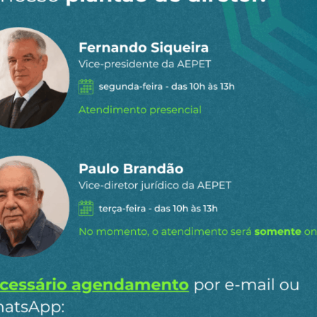
 dia por e-
ipais conteúdos publicados em
Ao clicar em “Cadastrar” você aceita re