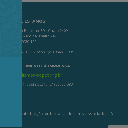
ONDE ESTAMOS
Av. Nilo Peçanha, 50 – Grupo 2409
Centro – Rio de Janeiro – RJ
CEP: 20020-100
(21) 3197-6568 / (21) 9848-37995
ATENDIMENTO À IMPRENSA
jornalismo@aepet.org.br
(21) 99528-5921 / (21) 96709-9894
ive da contribuição voluntária de seus associados. A