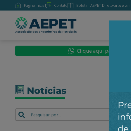
Página inicial
Contato
Boletim AEPET Direto
SIGA A AE
SOBRE
Clique aqui para segu
Notícias