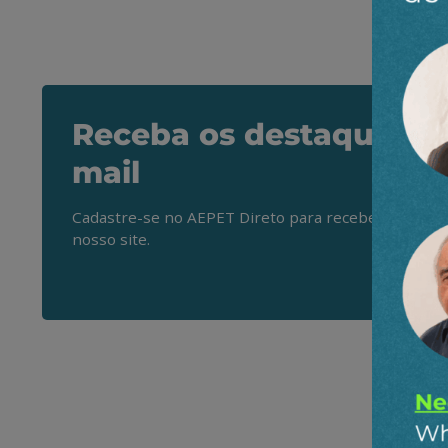
Receba os destaques do
mail
Cadastre-se no AEPET Direto para receber os princ
nosso site.