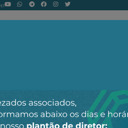
PET
NOTÍCIAS
ARTIGOS
AEPET TV
ASSOC
ir o novo canal da AEPET no WhatsApp e receber nossos 
Nenhuma notícia encontrada.