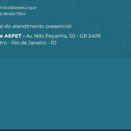
Seja um Associado AEPET
Clique no botão abaixo para enviar as
informações necessárias para iniciarmos o
processo de associação.
QUERO ME ASSOCIAR
trobrás (AEPET) é uma sociedade sem fins lucrativos, que v
brás e de seu Corpo Técnico.