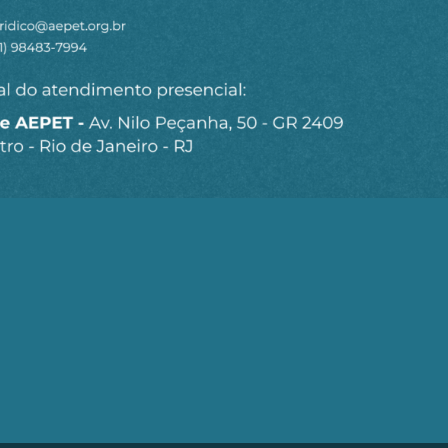
Seja um Associado AEPET
Clique no botão abaixo para enviar as
informações necessárias para iniciarmos o
processo de associação.
QUERO ME ASSOCIAR
trobrás (AEPET) é uma sociedade sem fins lucrativos, que v
brás e de seu Corpo Técnico.