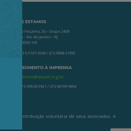
ONDE ESTAMOS
Av. Nilo Peçanha, 50 – Grupo 2409
Centro – Rio de Janeiro – RJ
CEP: 20020-100
(21) 3197-6568 / (21) 9848-37995
ATENDIMENTO À IMPRENSA
jornalismo@aepet.org.br
(21) 99528-5921 / (21) 96709-9894
ive da contribuição voluntária de seus associados. A