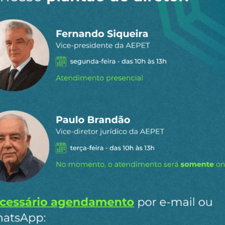
 dia por e-
ipais conteúdos publicados em
Ao clicar em “Cadastrar” você aceita re