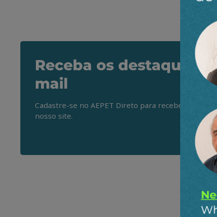
Receba os destaques do
mail
Cadastre-se no AEPET Direto para receber os princ
nosso site.