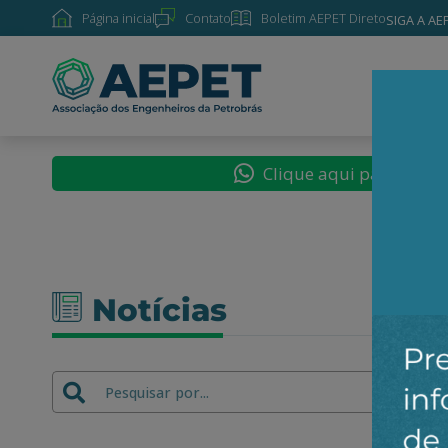
Página inicial
Contato
Boletim AEPET Direto
SIGA A AE
SOBRE
Clique aqui para segu
Notícias