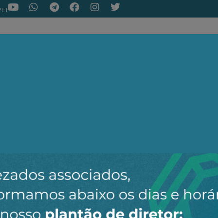
PET
NOTÍCIAS
ARTIGOS
AEPET TV
ASSOC
ir o novo canal da AEPET no WhatsApp e receber nossos 
Nenhuma notícia encontrada.