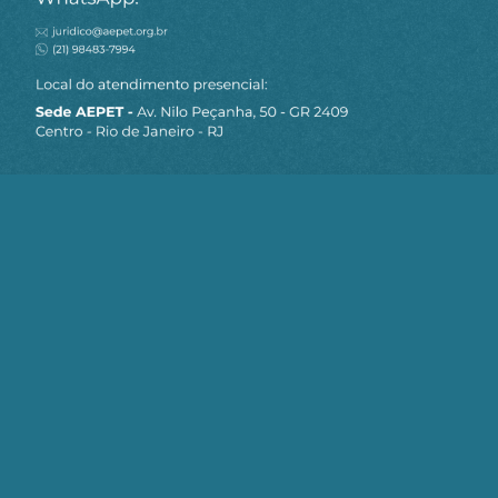
MAPA DO SITE
Sobre a AEPET
Notícias
Artigos
AEPET TV
Contato
Seja um Associado AEPET
Clique no botão abaixo para enviar as
informações necessárias para iniciarmos
o processo de associação.