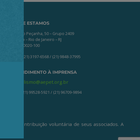
ONDE ESTAMOS
Av. Nilo Peçanha, 50 – Grupo 2409
Centro – Rio de Janeiro – RJ
CEP: 20020-100
(21) 3197-6568 / (21) 9848-37995
ATENDIMENTO À IMPRENSA
jornalismo@aepet.org.br
(21) 99528-5921 / (21) 96709-9894
ive da contribuição voluntária de seus associados. A