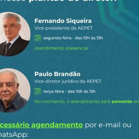
 dia por e-
ipais conteúdos publicados em
Ao clicar em “Cadastrar” você aceita re