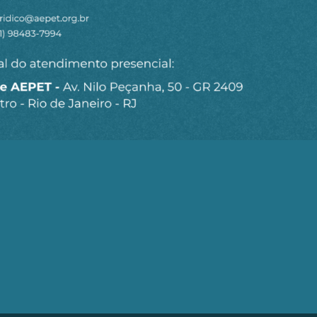
Seja um Associado AEPET
Clique no botão abaixo para enviar as
informações necessárias para iniciarmos o
processo de associação.
QUERO ME ASSOCIAR
trobrás (AEPET) é uma sociedade sem fins lucrativos, que v
brás e de seu Corpo Técnico.