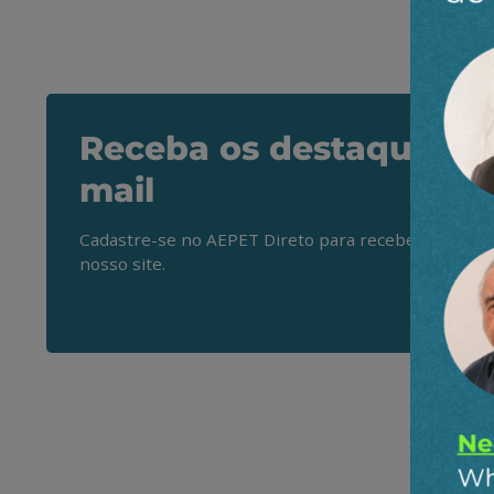
Receba os destaques do
mail
Cadastre-se no AEPET Direto para receber os princ
nosso site.