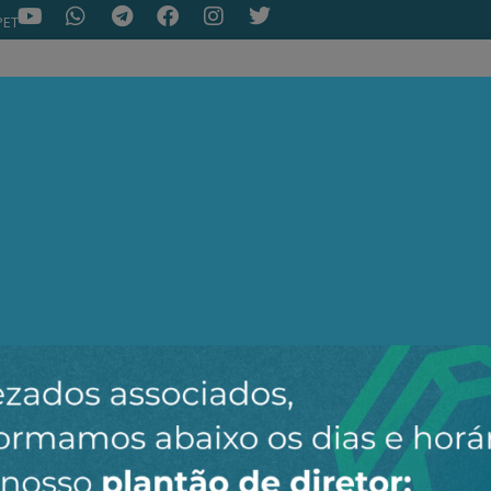
PET
NOTÍCIAS
ARTIGOS
AEPET TV
ASSOC
ir o novo canal da AEPET no WhatsApp e receber nossos 
Nenhuma notícia encontrada.