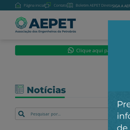
Página inicial
Contato
Boletim AEPET Direto
SIGA A AE
SOBRE
Clique aqui para segu
Notícias