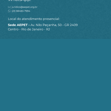
MAPA DO SITE
Sobre a AEPET
Notícias
Artigos
AEPET TV
Contato
Seja um Associado AEPET
Clique no botão abaixo para enviar as
informações necessárias para iniciarmos
o processo de associação.