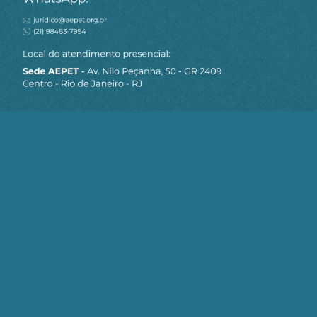
MAPA DO SITE
Sobre a AEPET
Notícias
Artigos
AEPET TV
Contato
Seja um Associado AEPET
Clique no botão abaixo para enviar as
informações necessárias para iniciarmos
o processo de associação.