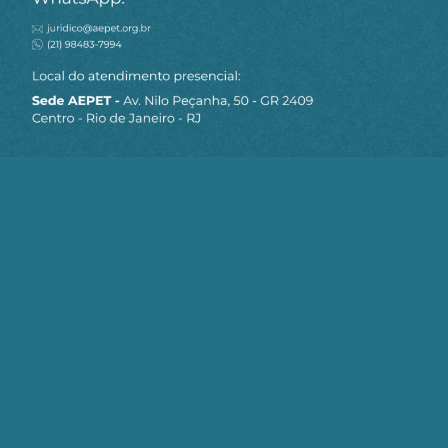
MAPA DO SITE
Sobre a AEPET
Notícias
Artigos
AEPET TV
Contato
Seja um Associado AEPET
Clique no botão abaixo para enviar as
informações necessárias para iniciarmos
o processo de associação.